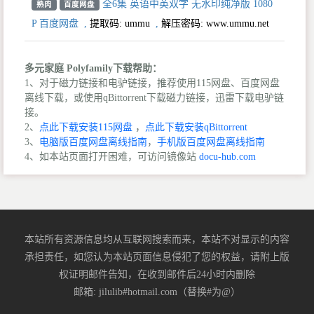
全6集 英语中英双字 无水印纯净版 1080
熟肉
百度网盘
P 百度网盘
,
提取码:
ummu
,
解压密码: www.ummu.net
多元家庭 Polyfamily下载帮助：
1、对于磁力链接和电驴链接，推荐使用115网盘、百度网盘
离线下载，或使用qBittorrent下载磁力链接，迅雷下载电驴链
接。
2、
点此下载安装115网盘
，
点此下载安装qBittorrent
3、
电脑版百度网盘离线指南
，
手机版百度网盘离线指南
4、如本站页面打开困难，可访问镜像站
docu-hub.com
本站所有资源信息均从互联网搜索而来，本站不对显示的内容
承担责任，如您认为本站页面信息侵犯了您的权益，请附上版
权证明邮件告知，在收到邮件后24小时内删除
邮箱: jilulib#hotmail.com（替换#为@）