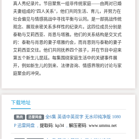
真人秀纪录片。节目聚焦一组非传统家庭——由两对已婚
夫妻组成的“四人关系”，他们共同生活、育儿，并努力在
社会偏见与情感挑战中寻找平衡与认同。是一部挑战传统
观念、展现亲密关系多样性的纪录片。这四位成员分别是
泰勒与艾莉西亚、肖恩与塔雅。他们的关系结构是交叉式
的：泰勒与肖恩的妻子塔雅约会，而肖恩则与泰勒的妻子
艾莉西亚交往。他们共同抚养四个孩子，并在节目中迎来
第五个新生儿昆廷。每集围绕家庭生活中的关键事件展
开，例如新生儿的到来、法律咨询、情感界限的讨论与家
庭聚会的冲突。
下载地址
全6集 英语中英双字 无水印纯净版 1080
熟肉
迅雷网盘
P 迅雷网盘
,
提取码:
kp34
,
解压密码: www.ummu.net