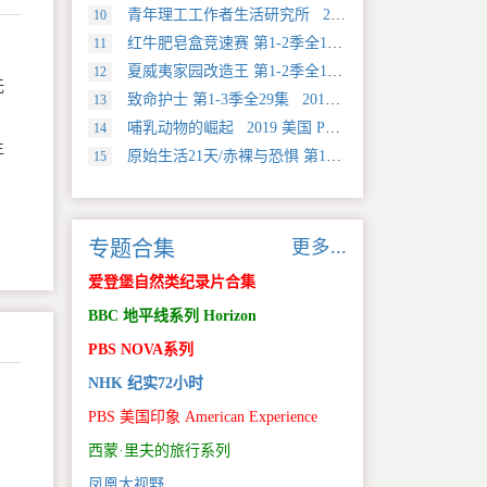
青年理工工作者生活研究所 2022 中国大陆 社会生活类纪录片
10
红牛肥皂盒竞速赛 第1-2季全12集 2025 美国 Discovery 运动类纪录片
11
夏威夷家园改造王 第1-2季全18集 2024 美国 HGTV 真人秀&舞台类纪录片
12
无
致命护士 第1-3季全29集 2016 英国 传记类纪录片
13
哺乳动物的崛起 2019 美国 PBS 自然类纪录片
14
生
原始生活21天/赤裸与恐惧 第18季全12集 2025 美国 Discovery 真人秀&舞台类纪录片
15
、
更多...
专题合集
爱登堡自然类纪录片合集
BBC 地平线系列 Horizon
PBS NOVA系列
NHK 纪实72小时
PBS 美国印象 American Experience
西蒙·里夫的旅行系列
凤凰大视野