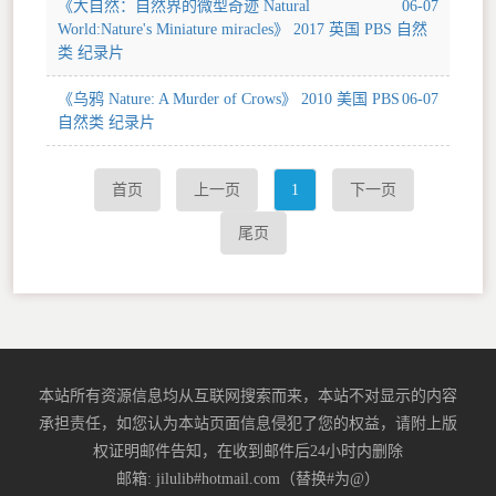
《大自然：自然界的微型奇迹 Natural
06-07
World:Nature's Miniature miracles》 2017 英国 PBS 自然
类 纪录片
《乌鸦 Nature: A Murder of Crows》 2010 美国 PBS
06-07
自然类 纪录片
首页
上一页
1
下一页
尾页
本站所有资源信息均从互联网搜索而来，本站不对显示的内容
承担责任，如您认为本站页面信息侵犯了您的权益，请附上版
权证明邮件告知，在收到邮件后24小时内删除
邮箱: jilulib#hotmail.com（替换#为@）