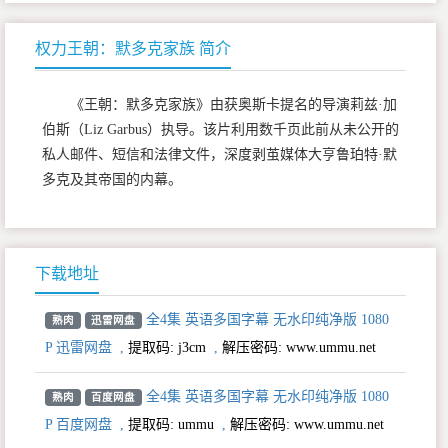
权力王朝：默多克家族 简介
《王朝：默多克家族》由获奥斯卡提名的导演莉兹·加
伯斯（Liz Garbus）执导。该片利用数千页此前从未公开的
私人邮件、短信和法律文件，深度剥茧媒体大亨鲁珀特·默
多克及其帝国的内幕。
下载地址
全4集 英语多国字幕 无水印纯净版 1080
熟肉
迅雷网盘
P 迅雷网盘
,
提取码:
j3cm
,
解压密码: www.ummu.net
全4集 英语多国字幕 无水印纯净版 1080
熟肉
百度网盘
P 百度网盘
,
提取码:
ummu
,
解压密码: www.ummu.net