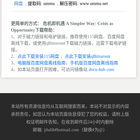
网盘
,
提取码:
ummu
,
解压密码: www.ummu.net
更简单的方式： 危机即机遇 A Simpler Way: Crisis as
Opportunity下载帮助：
1、对于磁力链接和电驴链接，推荐使用115网盘、百度网盘
离线下载，或使用qBittorrent下载磁力链接，迅雷下载电驴链
接。
2、
点此下载安装115网盘
，
点此下载安装qBittorrent
3、
电脑版百度网盘离线指南
，
手机版百度网盘离线指南
4、如本站页面打开困难，可访问镜像站
docu-hub.com
本站所有资源信息均从互联网搜索而来，本站不对显示的内容
承担责任，如您认为本站页面信息侵犯了您的权益，请附上版
权证明邮件告知，在收到邮件后24小时内删除
邮箱: jilulib#hotmail.com（替换#为@）