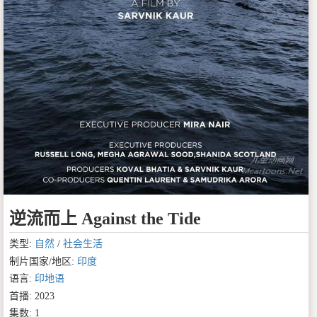
逆流而上 Against the Tide
类型:
自然
/
社会生活
制片国家/地区:
印度
语言:
印地语
首播: 2023
集数: 1