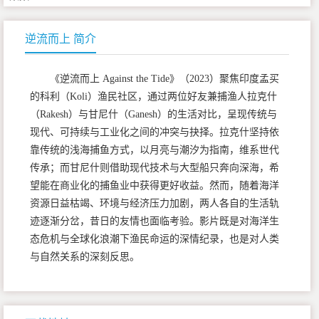
逆流而上 简介
《逆流而上 Against the Tide》（2023）聚焦印度孟买
的科利（Koli）渔民社区，通过两位好友兼捕渔人拉克什
（Rakesh）与甘尼什（Ganesh）的生活对比，呈现传统与
现代、可持续与工业化之间的冲突与抉择。拉克什坚持依
靠传统的浅海捕鱼方式，以月亮与潮汐为指南，维系世代
传承；而甘尼什则借助现代技术与大型船只奔向深海，希
望能在商业化的捕鱼业中获得更好收益。然而，随着海洋
资源日益枯竭、环境与经济压力加剧，两人各自的生活轨
迹逐渐分岔，昔日的友情也面临考验。影片既是对海洋生
态危机与全球化浪潮下渔民命运的深情纪录，也是对人类
与自然关系的深刻反思。