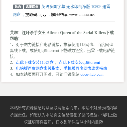
英语多国字幕 无水印纯净版 1080P 迅雷
熟肉
迅雷网盘
网盘
,
提取码:
njvy
,
解压密码: www.ummu.net
艾琳：连环杀手女王 Aileen: Queen of the Serial Killers下载
帮助：
1、对于磁力链接和电驴链接，推荐使用115网盘、百度网盘
离线下载，或使用qBittorrent下载磁力链接，迅雷下载电驴链
接。
2、
点此下载安装115网盘
，
点此下载安装qBittorrent
3、
电脑版百度网盘离线指南
，
手机版百度网盘离线指南
4、如本站页面打开困难，可访问镜像站
docu-hub.com
本站所有资源信息均从互联网搜索而来，本站不对显示的内容
承担责任，如您认为本站页面信息侵犯了您的权益，请附上版
权证明邮件告知，在收到邮件后24小时内删除