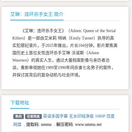
艾琳：连环杀手女王 简介
《艾琳：连环杀手女王》（Aileen: Queen of the Serial
Killers）是一部由艾米莉·特纳（Emily Turner）执导的真
实犯罪纪录片，于2025年推出，片长104分钟。影片聚焦美
国历史上首位女性连环杀手艾琳·沃诺斯（Aileen
Wuornos）的真实人生，通过大量档案影像与亲历者访
谈，重新审视她在1989至1990年间杀害七名男子的案件，
并探讨其背后的复杂动机与社会环境。
下载地址
英语多国字幕 无水印纯净版 1080P 百度
熟肉
百度网盘
网盘
,
提取码:
ummu
,
解压密码: www.ummu.net