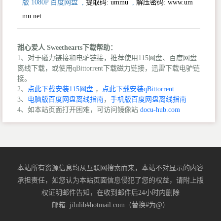
版 1080P 百度网盘
,
提取码:
ummu
,
解压密码: www.um
mu.net
甜心爱人 Sweethearts下载帮助：
1、对于磁力链接和电驴链接，推荐使用115网盘、百度网盘
离线下载，或使用qBittorrent下载磁力链接，迅雷下载电驴链
接。
2、
点此下载安装115网盘
，
点此下载安装qBittorrent
3、
电脑版百度网盘离线指南
，
手机版百度网盘离线指南
4、如本站页面打开困难，可访问镜像站
docu-hub.com
本站所有资源信息均从互联网搜索而来，本站不对显示的内容
承担责任，如您认为本站页面信息侵犯了您的权益，请附上版
权证明邮件告知，在收到邮件后24小时内删除
邮箱: jilulib#hotmail.com（替换#为@）