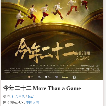
今年二十二 More Than a Game
类型:
社会生活
/
运动
制片国家/地区:
中国大陆