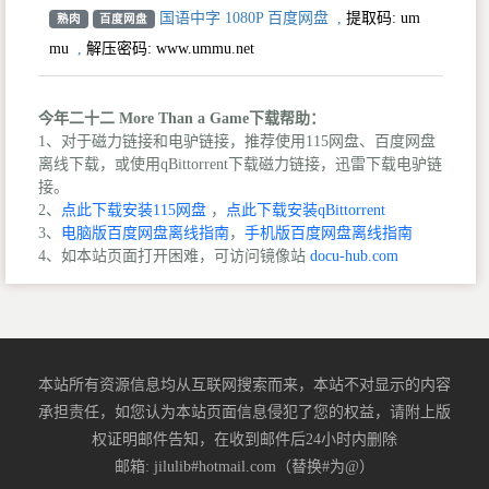
国语中字 1080P 百度网盘
,
提取码:
um
熟肉
百度网盘
mu
,
解压密码: www.ummu.net
今年二十二 More Than a Game下载帮助：
1、对于磁力链接和电驴链接，推荐使用115网盘、百度网盘
离线下载，或使用qBittorrent下载磁力链接，迅雷下载电驴链
接。
2、
点此下载安装115网盘
，
点此下载安装qBittorrent
3、
电脑版百度网盘离线指南
，
手机版百度网盘离线指南
4、如本站页面打开困难，可访问镜像站
docu-hub.com
本站所有资源信息均从互联网搜索而来，本站不对显示的内容
承担责任，如您认为本站页面信息侵犯了您的权益，请附上版
权证明邮件告知，在收到邮件后24小时内删除
邮箱: jilulib#hotmail.com（替换#为@）