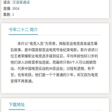
语言:
汉语普通话
首播: 2024
集数: 1
今年二十二 简介
本片以“电竞入亚”为背景，揭秘亚运电竞首金诞生幕
后故事，是中国首部亚运电竞夺金纪录电影。影片讲述22
位王者荣耀职业电竞选手接到征召，平均年龄恰好22岁的
他们进入训练营参加选拔，而最终只有6个人可以脱颖而
出、代表中国电竞征战杭州亚运会；过程有遗憾，有不
甘，也有收获。他们是一个个普通的少年，却又因为电竞
变得不再普通。
下载地址