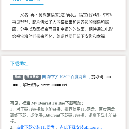
又名: 再‧见熊猫福宝(港)/再见，福宝(台)/嗨，爷爷/
再见爷爷；影片讲述了大熊猫福宝和饲养员的相遇和照
顾、分手以及因福宝而感到幸福的的故事，期待通过电影
给福宝粉丝们带来回忆，给饲养员们留下安慰和幸福。
下载地址
国语中字 1080P 百度网盘
,
提取码:
um
熟肉
百度网盘
mu
,
解压密码: www.ummu.net
再见，福宝 My Dearest Fu Bao下载帮助：
1、对于磁力链接和电驴链接，推荐使用115网盘、百度网盘
离线下载，或使用qBittorrent下载磁力链接，迅雷下载电驴链
接。
2、
点此下载安装115网盘
，
点此下载安装qBittorrent