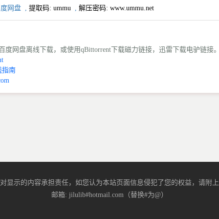
百度网盘
,
提取码:
ummu
,
解压密码: www.ummu.net
度网盘离线下载，或使用qBittorrent下载磁力链接，迅雷下载电驴链接
t
线指南
com
对显示的内容承担责任，如您认为本站页面信息侵犯了您的权益，请附上
邮箱: jilulib#hotmail.com（替换#为@）