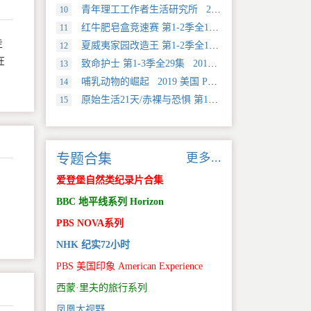
青年理工工作者生活研究所 2022 中国大陆 社会生活类纪录片
10
红牛肥皂盒竞速赛 第1-2季全12集 2025 美国 Discovery 运动类纪录片
11
走
夏威夷家园改造王 第1-2季全18集 2024 美国 HGTV 真人秀&舞台类纪录片
12
在
致命护士 第1-3季全29集 2016 英国 传记类纪录片
13
哺乳动物的崛起 2019 美国 PBS 自然类纪录片
14
原始生活21天/赤裸与恐惧 第18季全12集 2025 美国 Discovery 真人秀&舞台类纪录片
15
更多...
专题合集
爱登堡自然类纪录片合集
BBC 地平线系列 Horizon
PBS NOVA系列
NHK 纪实72小时
PBS 美国印象 American Experience
西蒙·里夫的旅行系列
凤凰大视野