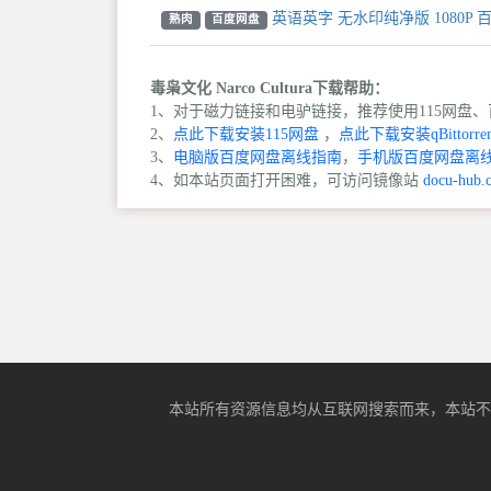
英语英字 无水印纯净版 1080P 
熟肉
百度网盘
毒枭文化 Narco Cultura下载帮助：
1、对于磁力链接和电驴链接，推荐使用115网盘、百
2、
点此下载安装115网盘
，
点此下载安装qBittorren
3、
电脑版百度网盘离线指南
，
手机版百度网盘离
4、如本站页面打开困难，可访问镜像站
docu-hub.
本站所有资源信息均从互联网搜索而来，本站不