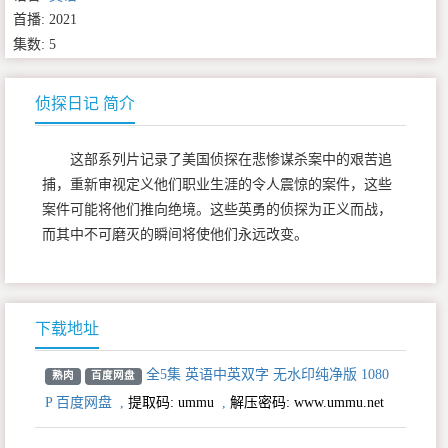
首播: 2021
集数: 5
侦探日记 简介
这部系列片记录了美国侦探在悲惨谋杀案中的艰苦追
捕，重新审视定义他们职业生涯的令人震惊的案件，这些
案件可能将他们推向绝境。这些英勇的侦探为正义而战，
而其中不可磨灭的瞬间将使他们永远改变。
下载地址
全5集 英语中英双字 无水印纯净版 1080
熟肉
百度网盘
P 百度网盘
,
提取码:
ummu
,
解压密码: www.ummu.net