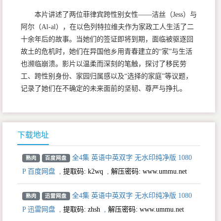
本片讲述了两位菲律宾跨性别女性——洁丝（Jess）与
阿尔（Al-al），在以色列特拉维夫作为家政工人生活了二
十余年后的故事。当她们的签证即将到期，面临被驱逐回
故土的危机时，她们在异国他乡用青春建立的“家”与生活
也濒临崩溃。影片以温柔而深刻的笔触，探讨了移民劳
工、跨性别身份、家园归属感以及“选择的家庭”等议题，
记录了她们在不确定的未来面前的坚韧、尊严与挣扎。
下载地址
全4集 英语中英双字 无水印纯净版 1080
熟肉
百度网盘
P 百度网盘
,
提取码:
k2wq
,
解压密码: www.ummu.net
全4集 英语中英双字 无水印纯净版 1080
熟肉
迅雷网盘
P 迅雷网盘
,
提取码:
zhsh
,
解压密码: www.ummu.net