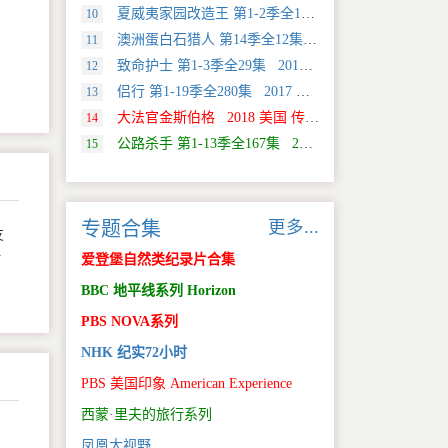
夏威夷家园改造王 第1-2季全18集 2024 美国 HGTV 真人秀&舞台类纪录片
10
澳洲蛋白石猎人 第14季全12集 2025 美国 Discovery 真人秀&舞台类纪录片
11
致命护士 第1-3季全29集 2016 英国 传记类纪录片
12
侣行 第1-19季全280集 2017 中国大陆 旅行类纪录片
13
大法官金斯伯格 2018 美国 传记类纪录片
14
公路杀手 第1-13季全167集 2012 美国 真人秀&舞台类纪录片
15
更多...
专题合集
友
时
爱登堡自然类纪录片合集
BBC 地平线系列 Horizon
PBS NOVA系列
NHK 纪实72小时
PBS 美国印象 American Experience
西蒙·里夫的旅行系列
凤凰大视野