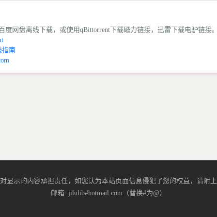
度网盘离线下载，或使用qBittorrent下载磁力链接，迅雷下载电驴链接
t
线指南
com
对显示的内容承担责任，如您认为本站页面信息侵犯了您的权益，请附上
邮箱: jilulib#hotmail.com（替换#为@）