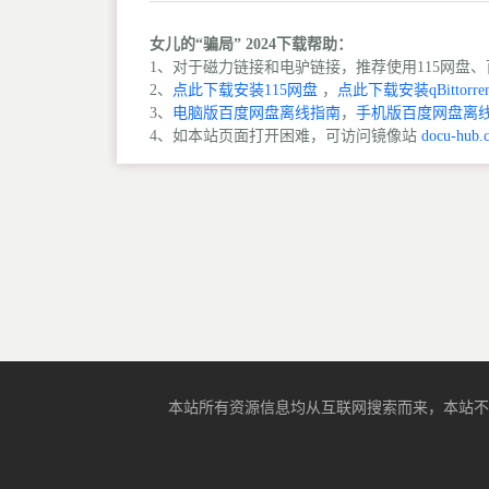
女儿的“骗局” 2024下载帮助：
1、对于磁力链接和电驴链接，推荐使用115网盘、百
2、
点此下载安装115网盘
，
点此下载安装qBittorren
3、
电脑版百度网盘离线指南
，
手机版百度网盘离
4、如本站页面打开困难，可访问镜像站
docu-hub.
本站所有资源信息均从互联网搜索而来，本站不