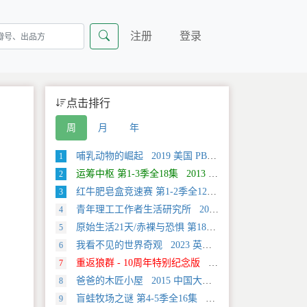
注册
登录
点击排行
周
月
年
哺乳动物的崛起 2019 美国 PBS 自然类纪录片
1
运筹中枢 第1-3季全18集 2013 美国 Discovery 科学类纪录片
2
红牛肥皂盒竞速赛 第1-2季全12集 2025 美国 Discovery 运动类纪录片
3
青年理工工作者生活研究所 2022 中国大陆 社会生活类纪录片
4
原始生活21天/赤裸与恐惧 第18季全12集 2025 美国 Discovery 真人秀&舞台类纪录片
5
我看不见的世界奇观 2023 英国 旅行类纪录片
6
重返狼群 - 10周年特别纪念版 2021 中国大陆 自然类纪录片
7
爸爸的木匠小屋 2015 中国大陆 社会生活类纪录片
8
盲蛙牧场之谜 第4-5季全16集 2025 美国 Discovery 探索类纪录片
9