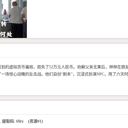
策划的虚拟货币骗局，损失了52万元人民币。劝解父亲无果后，林林在朋
一场惊心动魄的反击战。他们自创“剧本”，沉浸式扮演NPC，用了六天
。
,
提取码:
69rz
(资源#1)