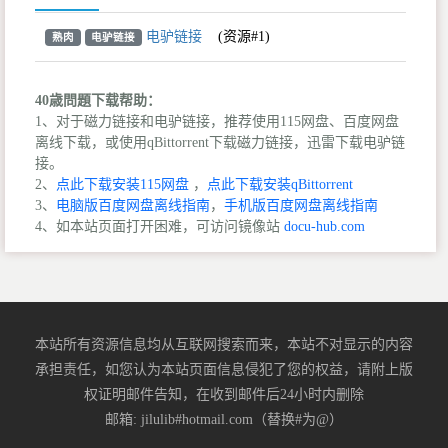
电驴链接
(资源#1)
熟肉
电驴链接
40歳問題下载帮助：
1、对于磁力链接和电驴链接，推荐使用115网盘、百度网盘
离线下载，或使用qBittorrent下载磁力链接，迅雷下载电驴链
接。
2、
点此下载安装115网盘
，
点此下载安装qBittorrent
3、
电脑版百度网盘离线指南
，
手机版百度网盘离线指南
4、如本站页面打开困难，可访问镜像站
docu-hub.com
本站所有资源信息均从互联网搜索而来，本站不对显示的内容
承担责任，如您认为本站页面信息侵犯了您的权益，请附上版
权证明邮件告知，在收到邮件后24小时内删除
邮箱: jilulib#hotmail.com（替换#为@）