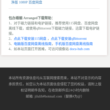
净版 1080P 百度网盘
包办婚姻 Arranged下载帮助：
1、对于磁力链接和电驴链接，推荐使用115网盘、百度网盘
离线下载，或使用qBittorrent下载磁力链接，迅雷下载电驴链
接。
2、
点此下载安装115网盘
，
点此下载安装qBittorrent
3、
电脑版百度网盘离线指南
，
手机版百度网盘离线指南
4、如本站页面打开困难，可访问镜像站
docu-hub.com
本站所有资源信息均从互联网搜索而来，本站不对显示的内容
承担责任，如您认为本站页面信息侵犯了您的权益，请附上版
权证明邮件告知，在收到邮件后24小时内删除
邮箱: jilulib#hotmail.com（替换#为@）