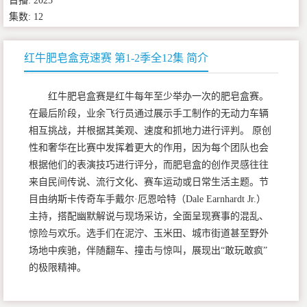
首播: 2025
集数: 12
红牛肥皂盒竞速赛 第1-2季全12集 简介
红牛肥皂盒赛是红牛每年至少举办一次的肥皂盒赛。
在最后阶段，业余飞行员通过展示手工制作的无动力车辆
相互挑战，并根据其美观、速度和抓地力进行评判。 原创
性和奢华在比赛中发挥着更大的作用，因为每个团队也会
根据他们的表演技巧进行评分，而肥皂盒的创作灵感往往
来自民间传说、流行文化、赛车运动或日常生活主题。节
目由纳斯卡传奇车手戴尔·厄恩哈特（Dale Earnhardt Jr.）
主持，搭配幽默解说与现场采访，全面呈现赛事的混乱、
惊险与欢乐。选手们在泥泞、玉米田、城市街道甚至野外
场地中疾驰，伴随翻车、撞击与惊叫，展现出“敢玩敢疯”
的极限精神。