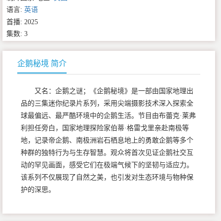
语言:
英语
首播: 2025
集数: 3
企鹅秘境 简介
又名：企鹅之谜；《企鹅秘境》是一部由国家地理出
品的三集迷你纪录片系列，采用尖端摄影技术深入探索全
球最偏远、最严酷环境中的企鹅生活。节目由布蕾克·莱弗
利担任旁白，国家地理探险家伯蒂·格雷戈里亲赴南极等
地，记录帝企鹅、南极洲岩石栖息地上的勇敢企鹅等多个
种群的独特行为与生存智慧。观众将首次见证企鹅社交互
动的罕见画面，感受它们在极端气候下的坚韧与适应力。
该系列不仅展现了自然之美，也引发对生态环境与物种保
护的深思。