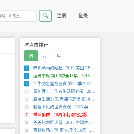
注册
登录
点击排行
周
月
年
哺乳动物的崛起 2019 美国 PBS 自然类纪录片
1
运筹中枢 第1-3季全18集 2013 美国 Discovery 科学类纪录片
2
红牛肥皂盒竞速赛 第1-2季全12集 2025 美国 Discovery 运动类纪录片
3
青年理工工作者生活研究所 2022 中国大陆 社会生活类纪录片
4
原始生活21天/赤裸与恐惧 第18季全12集 2025 美国 Discovery 真人秀&舞台类纪录片
5
我看不见的世界奇观 2023 英国 旅行类纪录片
6
重返狼群 - 10周年特别纪念版 2021 中国大陆 自然类纪录片
7
爸爸的木匠小屋 2015 中国大陆 社会生活类纪录片
8
盲蛙牧场之谜 第4-5季全16集 2025 美国 Discovery 探索类纪录片
9