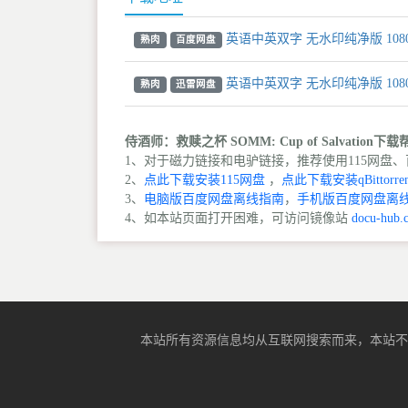
英语中英双字 无水印纯净版 108
熟肉
百度网盘
英语中英双字 无水印纯净版 108
熟肉
迅雷网盘
侍酒师：救赎之杯 SOMM: Cup of Salvation下
1、对于磁力链接和电驴链接，推荐使用115网盘、百
2、
点此下载安装115网盘
，
点此下载安装qBittorren
3、
电脑版百度网盘离线指南
，
手机版百度网盘离
4、如本站页面打开困难，可访问镜像站
docu-hub.
本站所有资源信息均从互联网搜索而来，本站不