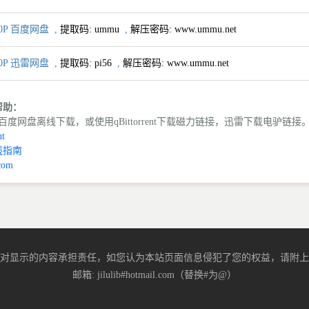
0P 百度网盘
,
提取码:
ummu
,
解压密码: www.ummu.net
0P 迅雷网盘
,
提取码:
pi56
,
解压密码: www.ummu.net
载帮助：
度网盘离线下载，或使用qBittorrent下载磁力链接，迅雷下载电驴链接
t
线指南
com
对显示的内容承担责任，如您认为本站页面信息侵犯了您的权益，请附上
邮箱: jilulib#hotmail.com（替换#为@）