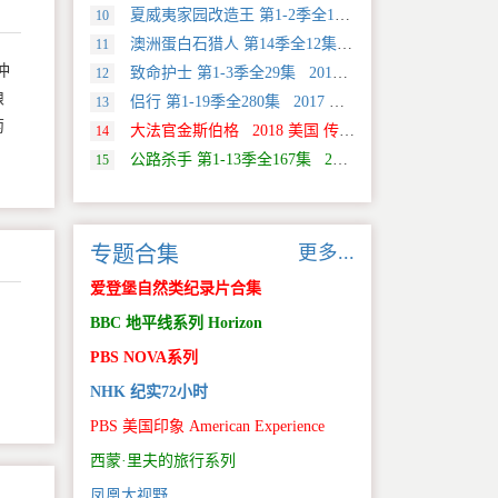
夏威夷家园改造王 第1-2季全18集 2024 美国 HGTV 真人秀&舞台类纪录片
10
澳洲蛋白石猎人 第14季全12集 2025 美国 Discovery 真人秀&舞台类纪录片
11
冲
致命护士 第1-3季全29集 2016 英国 传记类纪录片
12
酿
侣行 第1-19季全280集 2017 中国大陆 旅行类纪录片
13
萄
大法官金斯伯格 2018 美国 传记类纪录片
14
公路杀手 第1-13季全167集 2012 美国 真人秀&舞台类纪录片
15
更多...
专题合集
爱登堡自然类纪录片合集
BBC 地平线系列 Horizon
PBS NOVA系列
NHK 纪实72小时
PBS 美国印象 American Experience
西蒙·里夫的旅行系列
凤凰大视野