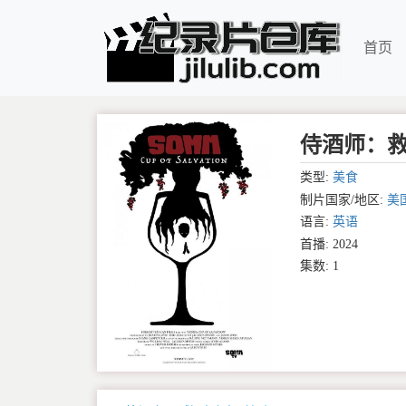
首页
侍酒师：救赎之
类型:
美食
制片国家/地区:
美
语言:
英语
首播: 2024
集数: 1