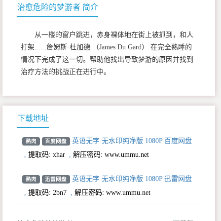
治愈危险的梦游者 简介
从一楼的窗户跳进，赤身裸体地在街上被抓到，和人
打架......詹姆斯·杜加德 （James Du Gard） 在完全熟睡的
情况下完成了这一切。帮助他找出导致梦游的原因并找到
治疗方法的挑战正在进行中。
下载地址
英语无字 无水印纯净版 1080P 百度网盘
熟肉
百度网盘
,
提取码:
xhar
,
解压密码: www.ummu.net
英语无字 无水印纯净版 1080P 迅雷网盘
熟肉
迅雷网盘
,
提取码:
2bn7
,
解压密码: www.ummu.net