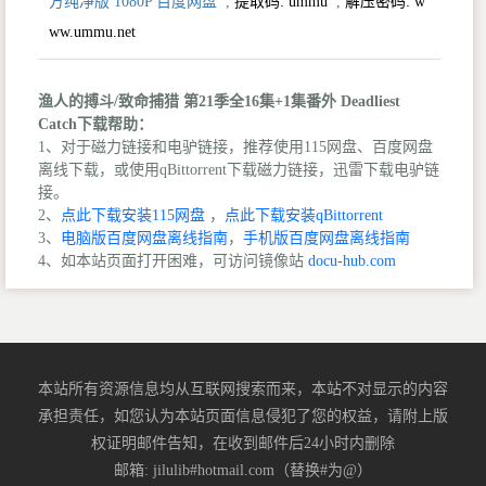
方纯净版 1080P 百度网盘
,
提取码:
ummu
,
解压密码: w
ww.ummu.net
渔人的搏斗/致命捕猎 第21季全16集+1集番外 Deadliest
Catch下载帮助：
1、对于磁力链接和电驴链接，推荐使用115网盘、百度网盘
离线下载，或使用qBittorrent下载磁力链接，迅雷下载电驴链
接。
2、
点此下载安装115网盘
，
点此下载安装qBittorrent
3、
电脑版百度网盘离线指南
，
手机版百度网盘离线指南
4、如本站页面打开困难，可访问镜像站
docu-hub.com
本站所有资源信息均从互联网搜索而来，本站不对显示的内容
承担责任，如您认为本站页面信息侵犯了您的权益，请附上版
权证明邮件告知，在收到邮件后24小时内删除
邮箱: jilulib#hotmail.com（替换#为@）