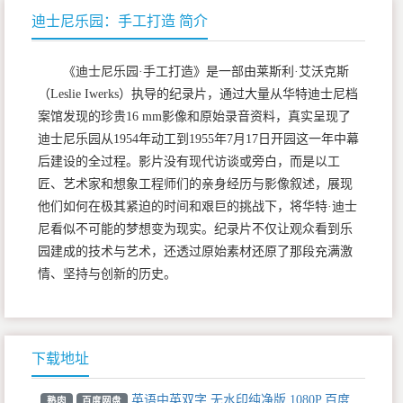
迪士尼乐园：手工打造 简介
《迪士尼乐园·手工打造》是一部由莱斯利·艾沃克斯
（Leslie Iwerks）执导的纪录片，通过大量从华特迪士尼档
案馆发现的珍贵16 mm影像和原始录音资料，真实呈现了
迪士尼乐园从1954年动工到1955年7月17日开园这一年中幕
后建设的全过程。影片没有现代访谈或旁白，而是以工
匠、艺术家和想象工程师们的亲身经历与影像叙述，展现
他们如何在极其紧迫的时间和艰巨的挑战下，将华特·迪士
尼看似不可能的梦想变为现实。纪录片不仅让观众看到乐
园建成的技术与艺术，还透过原始素材还原了那段充满激
情、坚持与创新的历史。
下载地址
英语中英双字 无水印纯净版 1080P 百度
熟肉
百度网盘