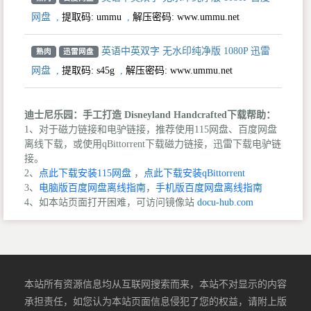
网盘
,
提取码:
ummu
,
解压密码: www.ummu.net
英语中英双字 无水印纯净版 1080P 迅雷
熟肉
迅雷网盘
网盘
,
提取码:
s45g
,
解压密码: www.ummu.net
迪士尼乐园：手工打造 Disneyland Handcrafted下载帮助：
1、对于磁力链接和电驴链接，推荐使用115网盘、百度网盘
离线下载，或使用qBittorrent下载磁力链接，迅雷下载电驴链
接。
2、
点此下载安装115网盘
，
点此下载安装qBittorrent
3、
电脑版百度网盘离线指南
，
手机版百度网盘离线指南
4、如本站页面打开困难，可访问镜像站
docu-hub.com
本站所有资源信息均从互联网搜索而来，本站不对显示的内容
承担责任，如您认为本站页面信息侵犯了您的权益，请附上版