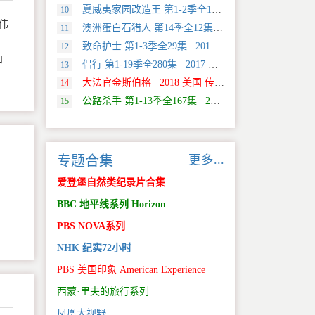
夏威夷家园改造王 第1-2季全18集 2024 美国 HGTV 真人秀&舞台类纪录片
10
雄伟
澳洲蛋白石猎人 第14季全12集 2025 美国 Discovery 真人秀&舞台类纪录片
11
致命护士 第1-3季全29集 2016 英国 传记类纪录片
12
和
侣行 第1-19季全280集 2017 中国大陆 旅行类纪录片
13
大法官金斯伯格 2018 美国 传记类纪录片
14
公路杀手 第1-13季全167集 2012 美国 真人秀&舞台类纪录片
15
更多...
专题合集
爱登堡自然类纪录片合集
BBC 地平线系列 Horizon
PBS NOVA系列
NHK 纪实72小时
PBS 美国印象 American Experience
西蒙·里夫的旅行系列
凤凰大视野