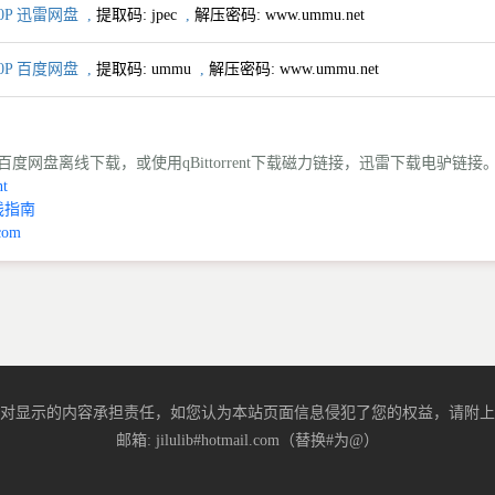
0P 迅雷网盘
,
提取码:
jpec
,
解压密码: www.ummu.net
0P 百度网盘
,
提取码:
ummu
,
解压密码: www.ummu.net
度网盘离线下载，或使用qBittorrent下载磁力链接，迅雷下载电驴链接
t
线指南
com
对显示的内容承担责任，如您认为本站页面信息侵犯了您的权益，请附上
邮箱: jilulib#hotmail.com（替换#为@）