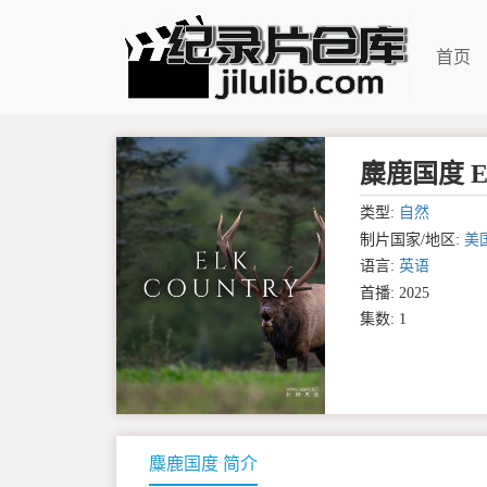
首页
麋鹿国度 Elk
类型:
自然
制片国家/地区:
美
语言:
英语
首播: 2025
集数: 1
麋鹿国度 简介