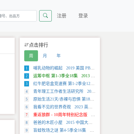
注册
登录
点击排行
周
月
年
哺乳动物的崛起 2019 美国 PBS 自然类纪录片
1
运筹中枢 第1-3季全18集 2013 美国 Discovery 科学类纪录片
2
红牛肥皂盒竞速赛 第1-2季全12集 2025 美国 Discovery 运动类纪录片
3
青年理工工作者生活研究所 2022 中国大陆 社会生活类纪录片
4
原始生活21天/赤裸与恐惧 第18季全12集 2025 美国 Discovery 真人秀&舞台类纪录片
5
我看不见的世界奇观 2023 英国 旅行类纪录片
6
重返狼群 - 10周年特别纪念版 2021 中国大陆 自然类纪录片
7
爸爸的木匠小屋 2015 中国大陆 社会生活类纪录片
8
盲蛙牧场之谜 第4-5季全16集 2025 美国 Discovery 探索类纪录片
9