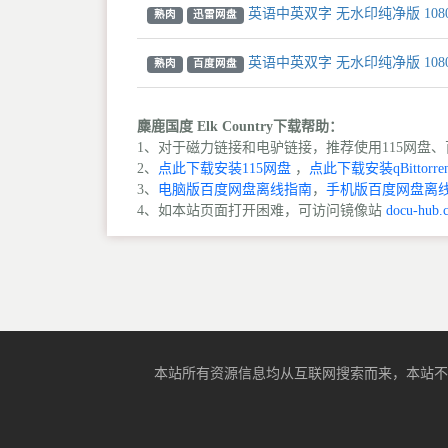
英语中英双字 无水印纯净版 108
熟肉
迅雷网盘
英语中英双字 无水印纯净版 108
熟肉
百度网盘
麋鹿国度 Elk Country下载帮助：
1、对于磁力链接和电驴链接，推荐使用115网盘、百
2、
点此下载安装115网盘
，
点此下载安装qBittorren
3、
电脑版百度网盘离线指南
，
手机版百度网盘离
4、如本站页面打开困难，可访问镜像站
docu-hub.
本站所有资源信息均从互联网搜索而来，本站不