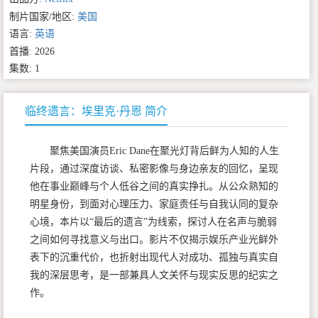
制片国家/地区:
美国
语言:
英语
首播: 2026
集数: 1
临终遗言：埃里克·丹恩 简介
聚焦美国演员Eric Dane在聚光灯背后鲜为人知的人生
片段，通过深度访谈、私密影像与身边亲友的回忆，呈现
他在事业巅峰与个人低谷之间的真实挣扎。从公众熟知的
明星身份，到面对心理压力、家庭责任与自我认同的复杂
心境，本片以“最后的遗言”为线索，探讨人在名声与脆弱
之间如何寻找意义与出口。影片不仅揭示娱乐产业光鲜外
表下的沉重代价，也折射出现代人对成功、孤独与真实自
我的深层思考，是一部兼具人文关怀与现实反思的纪实之
作。