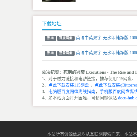
下载地址
英语中英双字 无水印纯净版 108
熟肉
百度网盘
英语中英双字 无水印纯净版 108
熟肉
迅雷网盘
处决纪实：死刑的兴衰 Executions - The Rise and Fa
1、对于磁力链接和电驴链接，推荐使用115网盘、百
2、
点此下载安装115网盘
，
点此下载安装qBittorren
3、
电脑版百度网盘离线指南
，
手机版百度网盘离
4、如本站页面打开困难，可访问镜像站
docu-hub.
本站所有资源信息均从互联网搜索而来，本站不