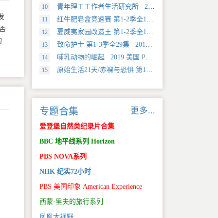
青年理工工作者生活研究所 2022 中国大陆 社会生活类纪录片
10
发
红牛肥皂盒竞速赛 第1-2季全12集 2025 美国 Discovery 运动类纪录片
11
否
夏威夷家园改造王 第1-2季全18集 2024 美国 HGTV 真人秀&舞台类纪录片
12
的
致命护士 第1-3季全29集 2016 英国 传记类纪录片
13
哺乳动物的崛起 2019 美国 PBS 自然类纪录片
14
原始生活21天/赤裸与恐惧 第18季全12集 2025 美国 Discovery 真人秀&舞台类纪录片
15
更多...
专题合集
爱登堡自然类纪录片合集
BBC 地平线系列 Horizon
PBS NOVA系列
NHK 纪实72小时
PBS 美国印象 American Experience
西蒙·里夫的旅行系列
凤凰大视野