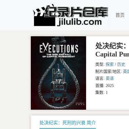
首页
处决纪实：死刑的
Capital Pu
类型:
探索
/
历史
制片国家/地区:
英
语言:
英语
首播: 2025
集数: 1
处决纪实：死刑的兴衰 简介