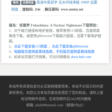
英语中英双字 无水印纯净版 1080P 迅雷
熟肉
迅雷网盘
网盘
,
提取码:
2t4c
,
解压密码: www.ummu.net
福岛：核噩梦 Fukushima: A Nuclear Nightmare下载帮助：
1、对于磁力链接和电驴链接，推荐使用115网盘、百度网盘
离线下载，或使用qBittorrent下载磁力链接，迅雷下载电驴链
接。
2、
点此下载安装115网盘
，
点此下载安装qBittorrent
3、
电脑版百度网盘离线指南
，
手机版百度网盘离线指南
4、如本站页面打开困难，可访问镜像站
docu-hub.com
本站所有资源信息均从互联网搜索而来，本站不对显示的内容
承担责任，如您认为本站页面信息侵犯了您的权益，请附上版
权证明邮件告知，在收到邮件后24小时内删除
邮箱: jilulib#hotmail.com（替换#为@）