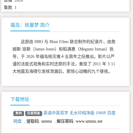
首播: 2026
集数: 1
福岛：核噩梦 简介
这部由 HBO 与 Blast Films 联合制作的纪录片，由詹
姆斯·琼斯（James Jones）和稻满惠（Megumi Inman）执
导，于 2026 年福岛核灾难十五周年之际推出。影片以严
谨的法医式视角和实时还原的手法，重现了 2011 年 3·11
大地震及海啸引发核泄漏后，那惊心动魄的九个昼夜。
下载地址
英语中英双字 无水印纯净版 1080P 百度
熟肉
百度网盘
网盘
,
提取码:
ummu
,
解压密码: www.ummu.net