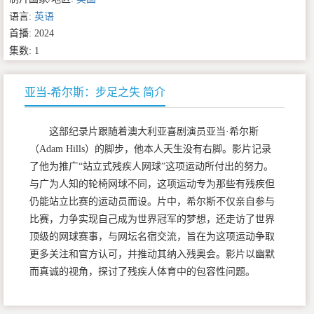
语言:
英语
首播: 2024
集数: 1
亚当-希尔斯：步足之失 简介
这部纪录片跟随着澳大利亚喜剧演员亚当·希尔斯
（Adam Hills）的脚步，他本人天生没有右脚。影片记录
了他为推广“站立式残疾人网球”这项运动所付出的努力。
与广为人知的轮椅网球不同，这项运动专为那些有残疾但
仍能站立比赛的运动员而设。片中，希尔斯不仅亲自参与
比赛，力争实现自己成为世界冠军的梦想，还走访了世界
顶级的网球赛事，与网坛名宿交流，旨在为这项运动争取
更多关注和官方认可，并推动其纳入残奥会。影片以幽默
而真诚的视角，探讨了残疾人体育中的包容性问题。