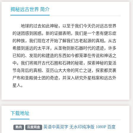
揭秘远古世界 简介
地球的过去如此神秘，以至于我们今天仍对远古世界
的谜团感到困惑。新的证据表明，我们是一个患有健忘症
的种族，我们现在才开始了解我们古老起源的真相。从古
希腊到遥远的太平洋，从圣物到新石器时代的遗迹，许多
已知的、发现的和建造的东西如今都笼罩在传说和神话之
中。我们将揭开古代石圈和石碑的秘密，探索神秘的复活
节岛背后的真相、亚历山大大帝的死亡之谜，探索都灵裹
尸布和圣殿骑士团的奇迹，并深入研究外星档案和远古外
星人。
下载地址
英语中英双字 无水印纯净版 1080P 百度
熟肉
百度网盘