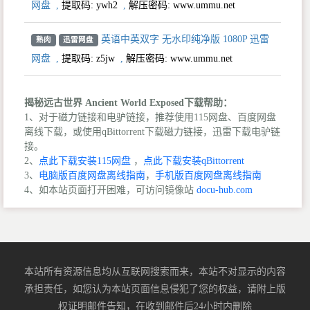
网盘
,
提取码:
ywh2
,
解压密码: www.ummu.net
英语中英双字 无水印纯净版 1080P 迅雷
熟肉
迅雷网盘
网盘
,
提取码:
z5jw
,
解压密码: www.ummu.net
揭秘远古世界 Ancient World Exposed下载帮助：
1、对于磁力链接和电驴链接，推荐使用115网盘、百度网盘
离线下载，或使用qBittorrent下载磁力链接，迅雷下载电驴链
接。
2、
点此下载安装115网盘
，
点此下载安装qBittorrent
3、
电脑版百度网盘离线指南
，
手机版百度网盘离线指南
4、如本站页面打开困难，可访问镜像站
docu-hub.com
本站所有资源信息均从互联网搜索而来，本站不对显示的内容
承担责任，如您认为本站页面信息侵犯了您的权益，请附上版
权证明邮件告知，在收到邮件后24小时内删除