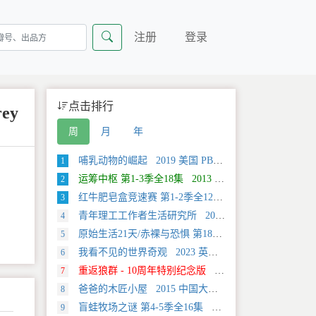
注册
登录
点击排行
ey
周
月
年
哺乳动物的崛起 2019 美国 PBS 自然类纪录片
1
运筹中枢 第1-3季全18集 2013 美国 Discovery 科学类纪录片
2
红牛肥皂盒竞速赛 第1-2季全12集 2025 美国 Discovery 运动类纪录片
3
青年理工工作者生活研究所 2022 中国大陆 社会生活类纪录片
4
原始生活21天/赤裸与恐惧 第18季全12集 2025 美国 Discovery 真人秀&舞台类纪录片
5
我看不见的世界奇观 2023 英国 旅行类纪录片
6
重返狼群 - 10周年特别纪念版 2021 中国大陆 自然类纪录片
7
爸爸的木匠小屋 2015 中国大陆 社会生活类纪录片
8
盲蛙牧场之谜 第4-5季全16集 2025 美国 Discovery 探索类纪录片
9