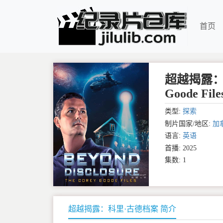
首页
超越揭露：科里·
Goode File
类型:
探索
制片国家/地区:
加
语言:
英语
首播: 2025
集数: 1
超越揭露：科里·古德档案 简介