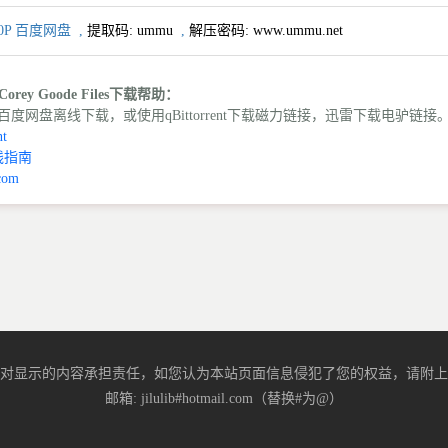
0P 百度网盘
,
提取码:
ummu
,
解压密码: www.ummu.net
Corey Goode Files下载帮助：
度网盘离线下载，或使用qBittorrent下载磁力链接，迅雷下载电驴链接
t
线指南
com
对显示的内容承担责任，如您认为本站页面信息侵犯了您的权益，请附上
邮箱: jilulib#hotmail.com（替换#为@）