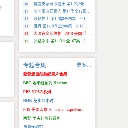
夏威夷家园改造王 第1-2季全18集 2024 美国 HGTV 真人秀&舞台类纪录片
10
密
澳洲蛋白石猎人 第14季全12集 2025 美国 Discovery 真人秀&舞台类纪录片
11
致命护士 第1-3季全29集 2016 英国 传记类纪录片
12
侣行 第1-19季全280集 2017 中国大陆 旅行类纪录片
13
大法官金斯伯格 2018 美国 传记类纪录片
14
公路杀手 第1-13季全167集 2012 美国 真人秀&舞台类纪录片
15
更多...
专题合集
爱登堡自然类纪录片合集
BBC 地平线系列 Horizon
PBS NOVA系列
NHK 纪实72小时
PBS 美国印象 American Experience
西蒙·里夫的旅行系列
凤凰大视野