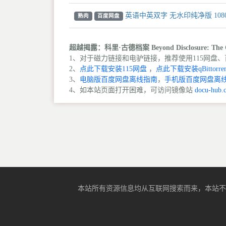
英语中英双字 无水印纯净版 108
熟肉
百度网盘
超越揭露：科里·古德档案 Beyond Disclosure: The 
1、对于磁力链接和电驴链接，推荐使用115网盘、百
2、
点此下载安装115网盘
，
点此下载安装qBittorren
3、
电脑版百度网盘离线指南
，
手机版百度网盘离
4、如本站页面打开困难，可访问镜像站
docu-hub.
本站所有资源信息均从互联网搜索而来，本站不