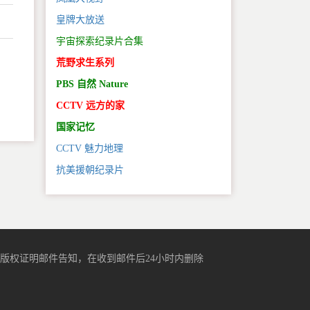
皇牌大放送
宇宙探索纪录片合集
荒野求生系列
。
PBS 自然 Nature
CCTV 远方的家
国家记忆
CCTV 魅力地理
抗美援朝纪录片
版权证明邮件告知，在收到邮件后24小时内删除