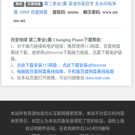
第二季全2集 英语中英双字 无水印纯净
熟肉
百度网盘
版 1080P 百度网盘
,
提取码:
ummu
,
解压密码: www.um
mu.net
改变地球 第二季全2集 Changing Planet下载帮助：
1、对于磁力链接和电驴链接，推荐使用115网盘、百度网盘
离线下载，或使用qBittorrent下载磁力链接，迅雷下载电驴链
接。
2、
点此下载安装115网盘
，
点此下载安装qBittorrent
3、
电脑版百度网盘离线指南
，
手机版百度网盘离线指南
4、如本站页面打开困难，可访问镜像站
docu-hub.com
本站所有资源信息均从互联网搜索而来，本站不对显示的内容
承担责任，如您认为本站页面信息侵犯了您的权益，请附上版
权证明邮件告知，在收到邮件后24小时内删除