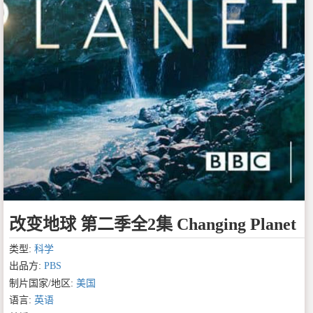
改变地球 第二季全2集 Changing Planet
类型:
科学
出品方:
PBS
制片国家/地区:
美国
语言:
英语