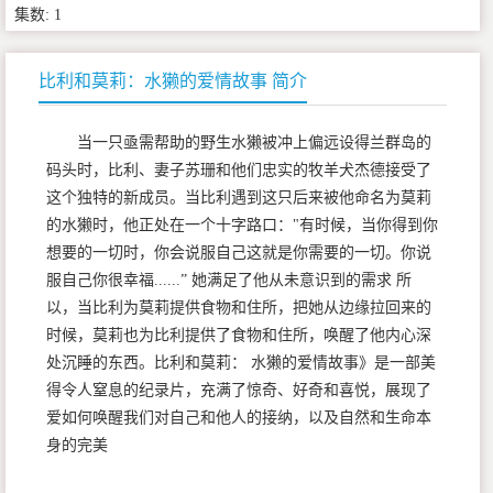
集数: 1
比利和莫莉：水獭的爱情故事 简介
当一只亟需帮助的野生水獭被冲上偏远设得兰群岛的
码头时，比利、妻子苏珊和他们忠实的牧羊犬杰德接受了
这个独特的新成员。当比利遇到这只后来被他命名为莫莉
的水獭时，他正处在一个十字路口："有时候，当你得到你
想要的一切时，你会说服自己这就是你需要的一切。你说
服自己你很幸福......” 她满足了他从未意识到的需求 所
以，当比利为莫莉提供食物和住所，把她从边缘拉回来的
时候，莫莉也为比利提供了食物和住所，唤醒了他内心深
处沉睡的东西。比利和莫莉： 水獭的爱情故事》是一部美
得令人窒息的纪录片，充满了惊奇、好奇和喜悦，展现了
爱如何唤醒我们对自己和他人的接纳，以及自然和生命本
身的完美