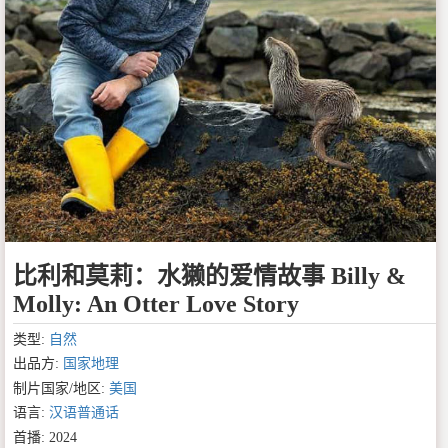
比利和莫莉：水獭的爱情故事 Billy &
Molly: An Otter Love Story
类型:
自然
出品方:
国家地理
制片国家/地区:
美国
语言:
汉语普通话
首播: 2024