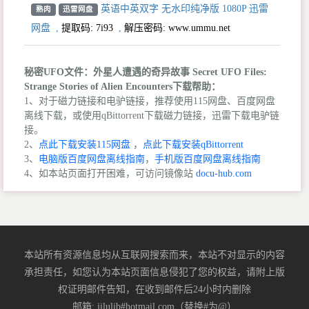
英语中英双字 无水印纯净版 1080P 迅雷
熟肉
迅雷网盘
网盘
,
提取码:
7i93
,
解压密码: www.ummu.net
秘密UFO文件：外星人遭遇的奇异故事 Secret UFO Files:
Strange Stories of Alien Encounters下载帮助：
1、对于磁力链接和电驴链接，推荐使用115网盘、百度网盘
离线下载，或使用qBittorrent下载磁力链接，迅雷下载电驴链
接。
2、
点此下载安装115网盘
，
点此下载安装qBittorrent
3、
电脑版百度网盘离线指南
，
手机版百度网盘离线指南
4、如本站页面打开困难，可访问镜像站
docu-hub.com
本站所有资源信息均从互联网搜索而来，本站不对显示的内容
承担责任，如您认为本站页面信息侵犯了您的权益，请附上版
权证明邮件告知，在收到邮件后24小时内删除
邮箱: jilulib#hotmail.com（替换#为@）