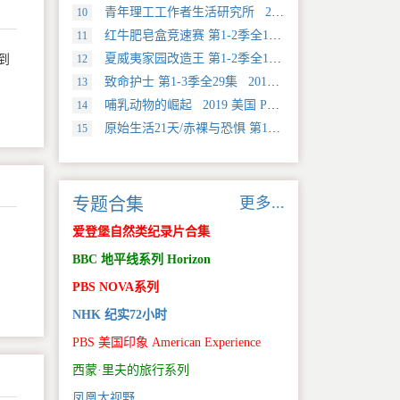
青年理工工作者生活研究所 2022 中国大陆 社会生活类纪录片
10
红牛肥皂盒竞速赛 第1-2季全12集 2025 美国 Discovery 运动类纪录片
11
夏威夷家园改造王 第1-2季全18集 2024 美国 HGTV 真人秀&舞台类纪录片
12
到
致命护士 第1-3季全29集 2016 英国 传记类纪录片
13
哺乳动物的崛起 2019 美国 PBS 自然类纪录片
14
原始生活21天/赤裸与恐惧 第18季全12集 2025 美国 Discovery 真人秀&舞台类纪录片
15
更多...
专题合集
爱登堡自然类纪录片合集
BBC 地平线系列 Horizon
PBS NOVA系列
NHK 纪实72小时
PBS 美国印象 American Experience
西蒙·里夫的旅行系列
凤凰大视野