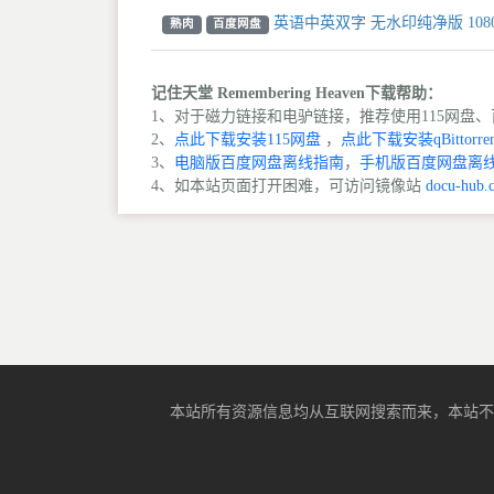
英语中英双字 无水印纯净版 108
熟肉
百度网盘
记住天堂 Remembering Heaven下载帮助：
1、对于磁力链接和电驴链接，推荐使用115网盘、百
2、
点此下载安装115网盘
，
点此下载安装qBittorren
3、
电脑版百度网盘离线指南
，
手机版百度网盘离
4、如本站页面打开困难，可访问镜像站
docu-hub.
本站所有资源信息均从互联网搜索而来，本站不