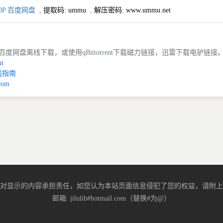
0P 百度网盘
,
提取码:
ummu
,
解压密码: www.ummu.net
度网盘离线下载，或使用qBittorrent下载磁力链接，迅雷下载电驴链接
t
线指南
com
对显示的内容承担责任，如您认为本站页面信息侵犯了您的权益，请附上
邮箱: jilulib#hotmail.com（替换#为@）