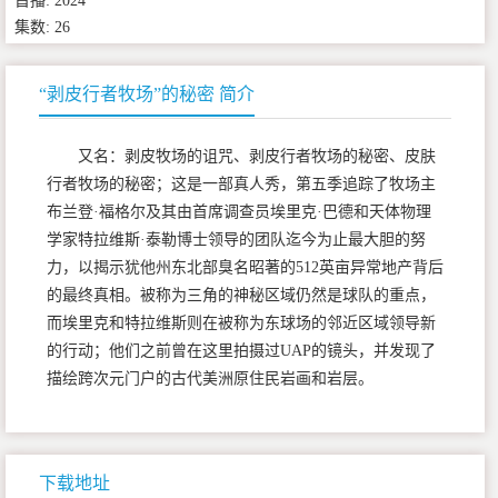
首播: 2024
集数: 26
“剥皮行者牧场”的秘密 简介
又名：剥皮牧场的诅咒、剥皮行者牧场的秘密、皮肤
行者牧场的秘密；这是一部真人秀，第五季追踪了牧场主
布兰登·福格尔及其由首席调查员埃里克·巴德和天体物理
学家特拉维斯·泰勒博士领导的团队迄今为止最大胆的努
力，以揭示犹他州东北部臭名昭著的512英亩异常地产背后
的最终真相。被称为三角的神秘区域仍然是球队的重点，
而埃里克和特拉维斯则在被称为东球场的邻近区域领导新
的行动；他们之前曾在这里拍摄过UAP的镜头，并发现了
描绘跨次元门户的古代美洲原住民岩画和岩层。
下载地址