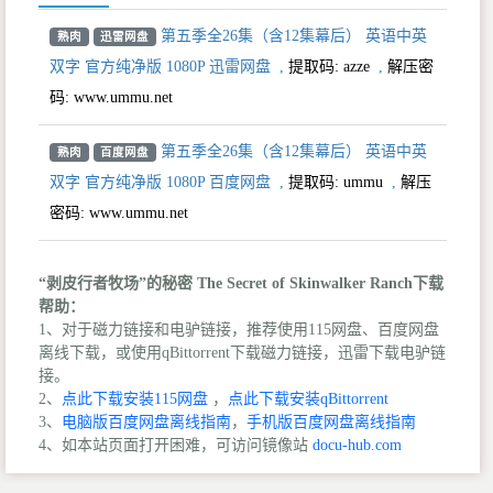
第五季全26集（含12集幕后） 英语中英
熟肉
迅雷网盘
双字 官方纯净版 1080P 迅雷网盘
,
提取码:
azze
,
解压密
码: www.ummu.net
第五季全26集（含12集幕后） 英语中英
熟肉
百度网盘
双字 官方纯净版 1080P 百度网盘
,
提取码:
ummu
,
解压
密码: www.ummu.net
“剥皮行者牧场”的秘密 The Secret of Skinwalker Ranch下载
帮助：
1、对于磁力链接和电驴链接，推荐使用115网盘、百度网盘
离线下载，或使用qBittorrent下载磁力链接，迅雷下载电驴链
接。
2、
点此下载安装115网盘
，
点此下载安装qBittorrent
3、
电脑版百度网盘离线指南
，
手机版百度网盘离线指南
4、如本站页面打开困难，可访问镜像站
docu-hub.com