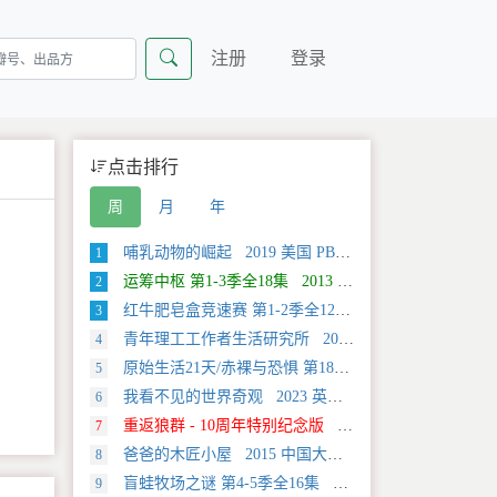
注册
登录
点击排行
周
月
年
哺乳动物的崛起 2019 美国 PBS 自然类纪录片
1
运筹中枢 第1-3季全18集 2013 美国 Discovery 科学类纪录片
2
红牛肥皂盒竞速赛 第1-2季全12集 2025 美国 Discovery 运动类纪录片
3
青年理工工作者生活研究所 2022 中国大陆 社会生活类纪录片
4
原始生活21天/赤裸与恐惧 第18季全12集 2025 美国 Discovery 真人秀&舞台类纪录片
5
我看不见的世界奇观 2023 英国 旅行类纪录片
6
重返狼群 - 10周年特别纪念版 2021 中国大陆 自然类纪录片
7
爸爸的木匠小屋 2015 中国大陆 社会生活类纪录片
8
盲蛙牧场之谜 第4-5季全16集 2025 美国 Discovery 探索类纪录片
9