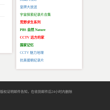
皇牌大放送
宇宙探索纪录片合集
荒野求生系列
PBS 自然 Nature
。
CCTV 远方的家
国家记忆
CCTV 魅力地理
抗美援朝纪录片
版权证明邮件告知，在收到邮件后24小时内删除