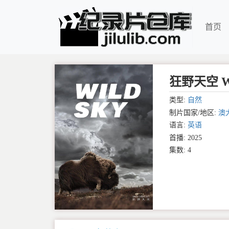
首页
狂野天空 Wi
类型:
自然
制片国家/地区:
澳
语言:
英语
首播: 2025
集数: 4