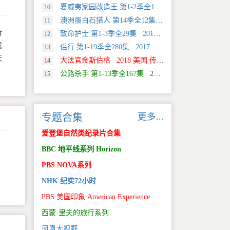
夏威夷家园改造王 第1-2季全18集 2024 美国 HGTV 真人秀&舞台类纪录片
10
澳洲蛋白石猎人 第14季全12集 2025 美国 Discovery 真人秀&舞台类纪录片
11
待
致命护士 第1-3季全29集 2016 英国 传记类纪录片
12
找
侣行 第1-19季全280集 2017 中国大陆 旅行类纪录片
13
天
大法官金斯伯格 2018 美国 传记类纪录片
14
公路杀手 第1-13季全167集 2012 美国 真人秀&舞台类纪录片
15
更多...
专题合集
爱登堡自然类纪录片合集
BBC 地平线系列 Horizon
PBS NOVA系列
NHK 纪实72小时
PBS 美国印象 American Experience
西蒙·里夫的旅行系列
凤凰大视野