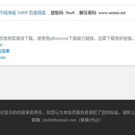
纯净版 1080P 百度网盘
,
提取码:
9sw8
,
解压密码: www.ummu.net
度网盘离线下载，或使用qBittorrent下载磁力链接，迅雷下载电驴链接
t
线指南
com
对显示的内容承担责任，如您认为本站页面信息侵犯了您的权益，请附上
邮箱: jilulib#hotmail.com（替换#为@）