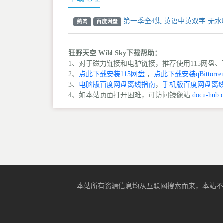
第一季全4集 英语中英双字 无水印
熟肉
百度网盘
狂野天空 Wild Sky下载帮助：
1、对于磁力链接和电驴链接，推荐使用115网盘、百
2、
点此下载安装115网盘
，
点此下载安装qBittorren
3、
电脑版百度网盘离线指南
，
手机版百度网盘离
4、如本站页面打开困难，可访问镜像站
docu-hub.
本站所有资源信息均从互联网搜索而来，本站不