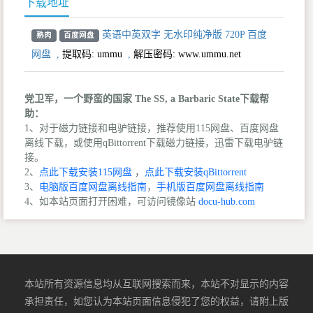
下载地址
英语中英双字 无水印纯净版 720P 百度
熟肉
百度网盘
网盘
,
提取码:
ummu
,
解压密码: www.ummu.net
党卫军，一个野蛮的国家 The SS, a Barbaric State下载帮
助：
1、对于磁力链接和电驴链接，推荐使用115网盘、百度网盘
离线下载，或使用qBittorrent下载磁力链接，迅雷下载电驴链
接。
2、
点此下载安装115网盘
，
点此下载安装qBittorrent
3、
电脑版百度网盘离线指南
，
手机版百度网盘离线指南
4、如本站页面打开困难，可访问镜像站
docu-hub.com
本站所有资源信息均从互联网搜索而来，本站不对显示的内容
承担责任，如您认为本站页面信息侵犯了您的权益，请附上版