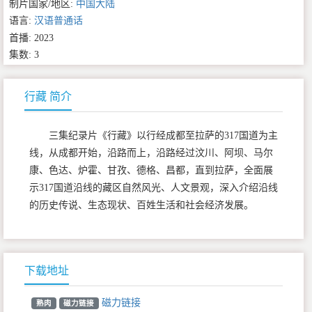
制片国家/地区:
中国大陆
语言:
汉语普通话
首播: 2023
集数: 3
行藏 简介
三集纪录片《行藏》以行经成都至拉萨的317国道为主
线，从成都开始，沿路而上，沿路经过汶川、阿坝、马尔
康、色达、炉霍、甘孜、德格、昌都，直到拉萨，全面展
示317国道沿线的藏区自然风光、人文景观，深入介绍沿线
的历史传说、生态现状、百姓生活和社会经济发展。
下载地址
磁力链接
熟肉
磁力链接