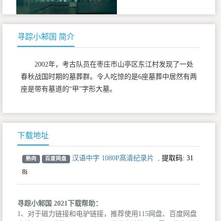
寻踪小邾国 简介
2002年，考古队员在枣庄市山亭区东江村发现了一处
春秋战国时期的墓葬群。令人吃惊的是6座墓葬中居然有两
座是带有墓道的“甲”字形大墓。
下载地址
汉语中字 1080P高清纪录片
,
提取码:
31
熟肉
百度网盘
8i
寻踪小邾国 2021下载帮助：
1、对于磁力链接和电驴链接，推荐使用115网盘、百度网盘