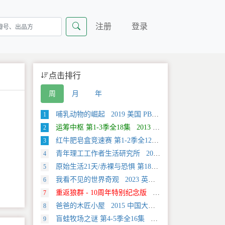
注册
登录
点击排行
周
月
年
哺乳动物的崛起 2019 美国 PBS 自然类纪录片
1
运筹中枢 第1-3季全18集 2013 美国 Discovery 科学类纪录片
2
红牛肥皂盒竞速赛 第1-2季全12集 2025 美国 Discovery 运动类纪录片
3
青年理工工作者生活研究所 2022 中国大陆 社会生活类纪录片
4
原始生活21天/赤裸与恐惧 第18季全12集 2025 美国 Discovery 真人秀&舞台类纪录片
5
我看不见的世界奇观 2023 英国 旅行类纪录片
6
重返狼群 - 10周年特别纪念版 2021 中国大陆 自然类纪录片
7
爸爸的木匠小屋 2015 中国大陆 社会生活类纪录片
8
盲蛙牧场之谜 第4-5季全16集 2025 美国 Discovery 探索类纪录片
9