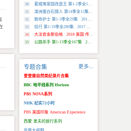
夏威夷家园改造王 第1-2季全18集 2024 美国 HGTV 真人秀&舞台类纪录片
10
澳洲蛋白石猎人 第14季全12集 2025 美国 Discovery 真人秀&舞台类纪录片
11
致命护士 第1-3季全29集 2016 英国 传记类纪录片
12
戈
侣行 第1-19季全280集 2017 中国大陆 旅行类纪录片
在
13
大法官金斯伯格 2018 美国 传记类纪录片
14
公路杀手 第1-13季全167集 2012 美国 真人秀&舞台类纪录片
15
更多...
专题合集
爱登堡自然类纪录片合集
BBC 地平线系列 Horizon
PBS NOVA系列
NHK 纪实72小时
PBS 美国印象 American Experience
西蒙·里夫的旅行系列
凤凰大视野