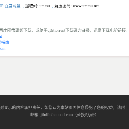
0P 百度网盘
,
提取码:
ummu
,
解压密码: www.ummu.net
度网盘离线下载，或使用qBittorrent下载磁力链接，迅雷下载电驴链接
t
线指南
com
对显示的内容承担责任，如您认为本站页面信息侵犯了您的权益，请附上
邮箱: jilulib#hotmail.com（替换#为@）