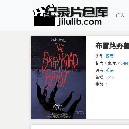
首页
布雷路野兽 Th
类型:
探索
制片国家/地区:
美
语言:
英语
首播: 2018
集数: 1