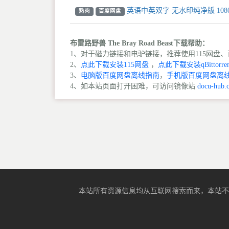
英语中英双字 无水印纯净版 108
熟肉
百度网盘
布雷路野兽 The Bray Road Beast下载帮助：
1、对于磁力链接和电驴链接，推荐使用115网盘、百
2、
点此下载安装115网盘
，
点此下载安装qBittorren
3、
电脑版百度网盘离线指南
，
手机版百度网盘离
4、如本站页面打开困难，可访问镜像站
docu-hub.
本站所有资源信息均从互联网搜索而来，本站不