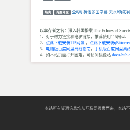
全8集 英语多国字幕 无水印纯净版 
熟肉
百度网盘
以幸存者之名：深入韩国惨案 The Echoes of Survivors
1、对于磁力链接和电驴链接，推荐使用115网盘、百
2、
点此下载安装115网盘
，
点此下载安装qBittorren
3、
电脑版百度网盘离线指南
，
手机版百度网盘离
4、如本站页面打开困难，可访问镜像站
docu-hub.
本站所有资源信息均从互联网搜索而来，本站不