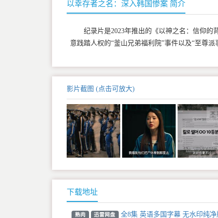
以幸存者之名：深入韩国惨案 简介
纪录片是2023年推出的《以神之名：信仰的
意践踏人权的“釜山兄弟福利院”事件以及“至尊派
影片截图 (点击可放大)
下载地址
全8集 英语多国字幕 无水印纯净版 
熟肉
迅雷网盘