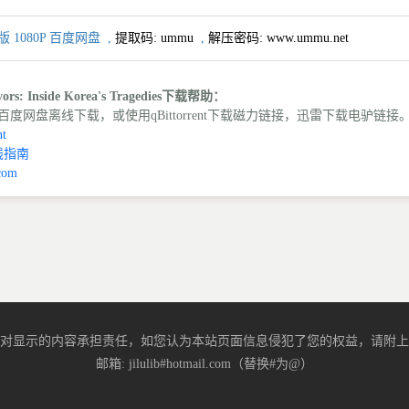
1080P 百度网盘
,
提取码:
ummu
,
解压密码: www.ummu.net
: Inside Korea's Tragedies下载帮助：
度网盘离线下载，或使用qBittorrent下载磁力链接，迅雷下载电驴链接
t
线指南
com
对显示的内容承担责任，如您认为本站页面信息侵犯了您的权益，请附上
邮箱: jilulib#hotmail.com（替换#为@）