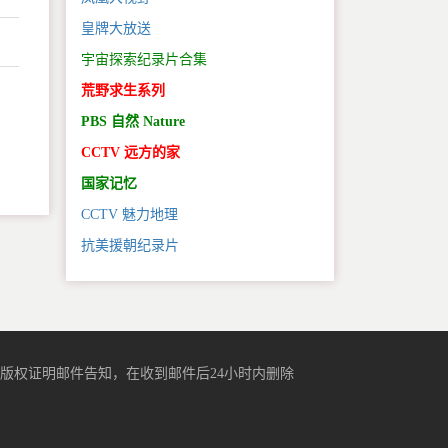
皇牌大放送
宇宙探索纪录片合集
荒野求生系列
PBS 自然 Nature
。
CCTV 远方的家
国家记忆
CCTV 魅力地理
抗美援朝纪录片
版权证明邮件告知，在收到邮件后24小时内删除