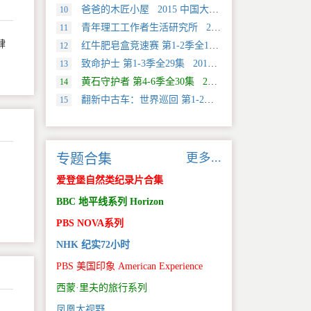
爸爸的木匠小屋 2015 中国大陆 社会生活类纪录片
10
青年理工工作者生活研究所 2022 中国大陆 社会生活类纪录片
11
肆
红牛肥皂盒竞速赛 第1-2季全12集 2025 美国 Discovery 运动类纪录片
12
致命护士 第1-3季全29集 2016 英国 传记类纪录片
13
黄石守护者 第4-6季全30集 2024 美国 Discovery 真人秀&舞台类纪录片
14
翻新中古车：世界巡回 第1-2季全20集 2025 美国 Discovery 真人秀&舞台类纪录片
15
更多...
专题合集
爱登堡自然类纪录片合集
BBC 地平线系列 Horizon
PBS NOVA系列
NHK 纪实72小时
PBS 美国印象 American Experience
西蒙·里夫的旅行系列
凤凰大视野