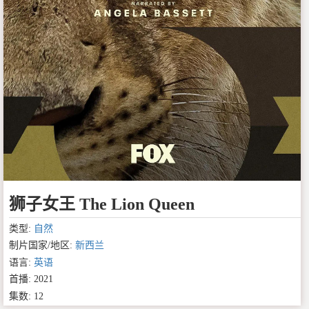
狮子女王 The Lion Queen
类型:
自然
制片国家/地区:
新西兰
语言:
英语
首播: 2021
集数: 12