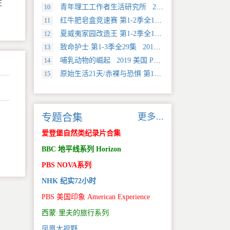
在
青年理工工作者生活研究所 2022 中国大陆 社会生活类纪录片
10
红牛肥皂盒竞速赛 第1-2季全12集 2025 美国 Discovery 运动类纪录片
11
夏威夷家园改造王 第1-2季全18集 2024 美国 HGTV 真人秀&舞台类纪录片
12
致命护士 第1-3季全29集 2016 英国 传记类纪录片
13
哺乳动物的崛起 2019 美国 PBS 自然类纪录片
14
原始生活21天/赤裸与恐惧 第18季全12集 2025 美国 Discovery 真人秀&舞台类纪录片
15
更多...
专题合集
。
爱登堡自然类纪录片合集
BBC 地平线系列 Horizon
PBS NOVA系列
NHK 纪实72小时
PBS 美国印象 American Experience
西蒙·里夫的旅行系列
凤凰大视野