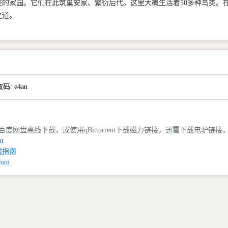
的家园。它们在此筑巢安家、繁衍后代。这里大概生活着50多种鸟类。
之道。
取码:
e4an
度网盘离线下载，或使用qBittorrent下载磁力链接，迅雷下载电驴链接
t
线指南
com