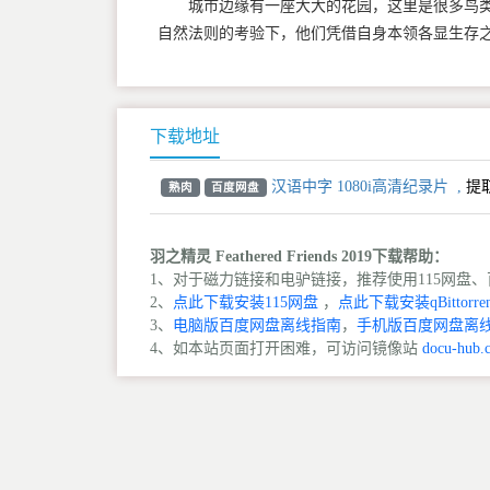
城市边缘有一座大大的花园，这里是很多鸟类
自然法则的考验下，他们凭借自身本领各显生存
下载地址
汉语中字 1080i高清纪录片
,
提
熟肉
百度网盘
羽之精灵 Feathered Friends 2019下载帮助：
1、对于磁力链接和电驴链接，推荐使用115网盘、百
2、
点此下载安装115网盘
，
点此下载安装qBittorren
3、
电脑版百度网盘离线指南
，
手机版百度网盘离
4、如本站页面打开困难，可访问镜像站
docu-hub.