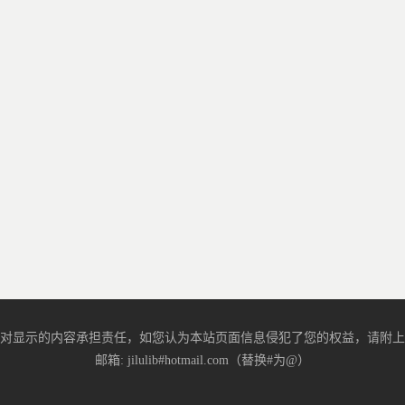
对显示的内容承担责任，如您认为本站页面信息侵犯了您的权益，请附上
邮箱: jilulib#hotmail.com（替换#为@）