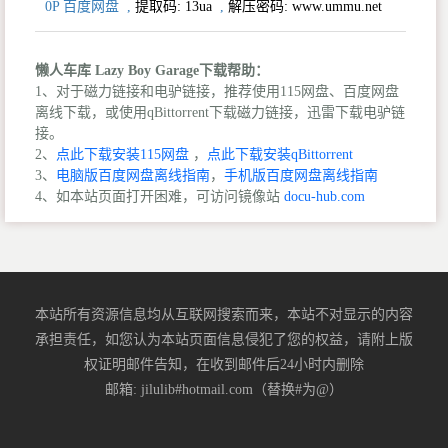
0P 百度网盘
,
提取码:
13ua
,
解压密码: www.ummu.net
懒人车库 Lazy Boy Garage下载帮助：
1、对于磁力链接和电驴链接，推荐使用115网盘、百度网盘
离线下载，或使用qBittorrent下载磁力链接，迅雷下载电驴链
接。
2、
点此下载安装115网盘
，
点此下载安装qBittorrent
3、
电脑版百度网盘离线指南
，
手机版百度网盘离线指南
4、如本站页面打开困难，可访问镜像站
docu-hub.com
本站所有资源信息均从互联网搜索而来，本站不对显示的内容
承担责任，如您认为本站页面信息侵犯了您的权益，请附上版
权证明邮件告知，在收到邮件后24小时内删除
邮箱: jilulib#hotmail.com（替换#为@）