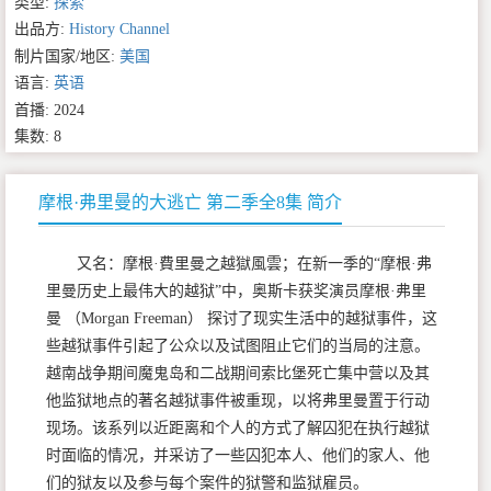
类型:
探索
出品方:
History Channel
制片国家/地区:
美国
语言:
英语
首播: 2024
集数: 8
摩根·弗里曼的大逃亡 第二季全8集 简介
又名：摩根·費里曼之越獄風雲；在新一季的“摩根·弗
里曼历史上最伟大的越狱”中，奥斯卡获奖演员摩根·弗里
曼 （Morgan Freeman） 探讨了现实生活中的越狱事件，这
些越狱事件引起了公众以及试图阻止它们的当局的注意。
越南战争期间魔鬼岛和二战期间索比堡死亡集中营以及其
他监狱地点的著名越狱事件被重现，以将弗里曼置于行动
现场。该系列以近距离和个人的方式了解囚犯在执行越狱
时面临的情况，并采访了一些囚犯本人、他们的家人、他
们的狱友以及参与每个案件的狱警和监狱雇员。