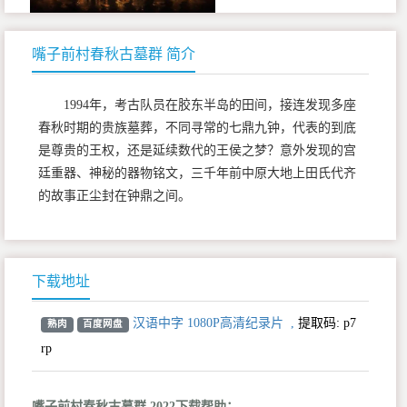
嘴子前村春秋古墓群 简介
1994年，考古队员在胶东半岛的田间，接连发现多座
春秋时期的贵族墓葬，不同寻常的七鼎九钟，代表的到底
是尊贵的王权，还是延续数代的王侯之梦？意外发现的宫
廷重器、神秘的器物铭文，三千年前中原大地上田氏代齐
的故事正尘封在钟鼎之间。
下载地址
汉语中字 1080P高清纪录片
,
提取码:
p7
熟肉
百度网盘
rp
嘴子前村春秋古墓群 2022下载帮助：