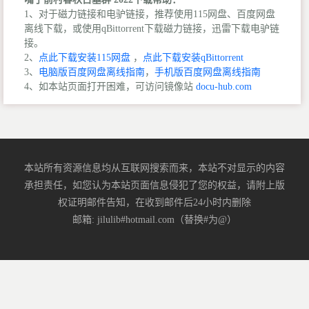
1、对于磁力链接和电驴链接，推荐使用115网盘、百度网盘
离线下载，或使用qBittorrent下载磁力链接，迅雷下载电驴链
接。
2、
点此下载安装115网盘
，
点此下载安装qBittorrent
3、
电脑版百度网盘离线指南
，
手机版百度网盘离线指南
4、如本站页面打开困难，可访问镜像站
docu-hub.com
本站所有资源信息均从互联网搜索而来，本站不对显示的内容
承担责任，如您认为本站页面信息侵犯了您的权益，请附上版
权证明邮件告知，在收到邮件后24小时内删除
邮箱: jilulib#hotmail.com（替换#为@）