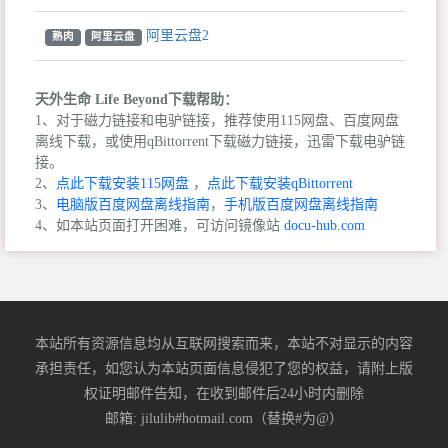
阿里云盘2
熟肉
阿里云盘
天外生命 Life Beyond下载帮助：
1、对于磁力链接和电驴链接，推荐使用115网盘、百度网盘
离线下载，或使用qBittorrent下载磁力链接，迅雷下载电驴链
接。
2、
点此下载安装115网盘
，
点此下载安装qBittorrent
3、
电脑版百度网盘离线指南
，
手机版百度网盘离线指南
4、如本站页面打开困难，可访问镜像站
docu-hub.com
本站所有资源信息均从互联网搜索而来，本站不对显示的内容
承担责任，如您认为本站页面信息侵犯了您的权益，请附上版
权证明邮件告知，在收到邮件后24小时内删除
邮箱: jilulib#hotmail.com（替换#为@）