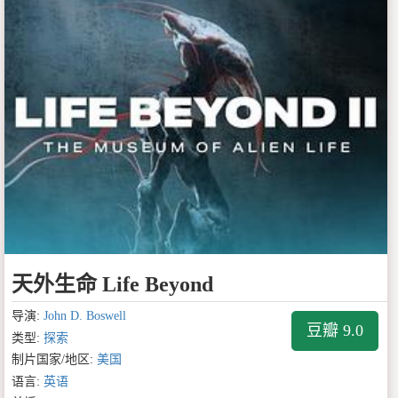
天外生命 Life Beyond
导演:
John D. Boswell
豆瓣 9.0
类型:
探索
制片国家/地区:
美国
语言:
英语