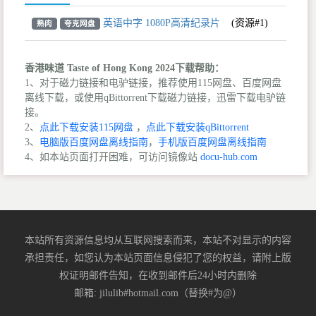
英语中字 1080P高清纪录片
(资源#1)
熟肉
夸克网盘
香港味道 Taste of Hong Kong 2024下载帮助：
1、对于磁力链接和电驴链接，推荐使用115网盘、百度网盘
离线下载，或使用qBittorrent下载磁力链接，迅雷下载电驴链
接。
2、
点此下载安装115网盘
，
点此下载安装qBittorrent
3、
电脑版百度网盘离线指南
，
手机版百度网盘离线指南
4、如本站页面打开困难，可访问镜像站
docu-hub.com
本站所有资源信息均从互联网搜索而来，本站不对显示的内容
承担责任，如您认为本站页面信息侵犯了您的权益，请附上版
权证明邮件告知，在收到邮件后24小时内删除
邮箱: jilulib#hotmail.com（替换#为@）