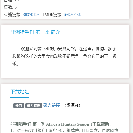
首播: 2017
集数: 5
豆瓣链接:
30370126
IMDb链接:
tt6950466
非洲猎手们 第一季 简介
欢迎来到赞比亚的卢安瓜河谷，在这里，像豹、狮子
和鬣狗这样的大型食肉动物不断竞争，争夺它们的下一顿
饭。
下载地址
磁力链接
(资源#1)
熟肉
磁力链接
非洲猎手们 第一季 Africa's Hunters Season 1下载帮助：
1、对于磁力链接和电驴链接，推荐使用115网盘、百度网盘