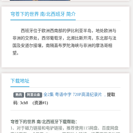
穹苍下的世界 南/北西班牙 简介
西班牙位于欧洲西南部的伊比利亚半岛，地处欧洲与
非洲的交界处，西邻葡萄牙，北濒比斯开湾，东北部与法
国及安道尔接壤，南隔直布罗陀海峡与非洲的摩洛哥相
望。
下载地址
全2集 粤语中字 720P高清纪录片
,
提取
熟肉
阿里云盘
码:
3ch8
(资源#1)
穹苍下的世界 南/北西班牙下载帮助：
1、对于磁力链接和电驴链接，推荐使用115网盘、百度网盘