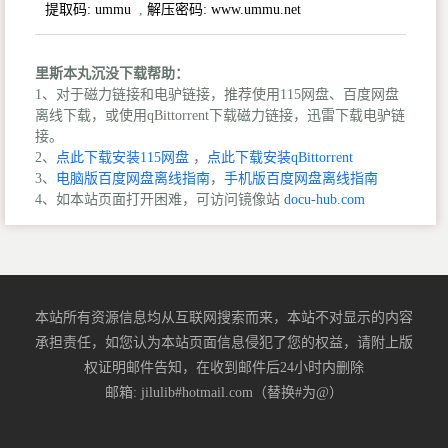
提取码:
ummu
,
解压密码: www.ummu.net
里斯本丸沉没下载帮助：
1、对于磁力链接和电驴链接，推荐使用115网盘、百度网盘
离线下载，或使用qBittorrent下载磁力链接，迅雷下载电驴链
接。
2、
点此下载安装115网盘
，
点此下载安装qBittorrent
3、
电脑版百度网盘离线指南
，
手机版百度网盘离线指南
4、如本站页面打开困难，可访问镜像站
docu-hub.com
本站所有资源信息均从互联网搜索而来，本站不对显示的内容
承担责任，如您认为本站页面信息侵犯了您的权益，请附上版
权证明邮件告知，在收到邮件后24小时内删除
邮箱: jilulib#hotmail.com（替换#为@）