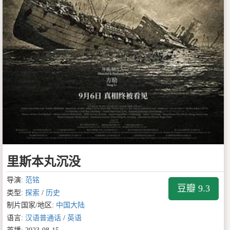
里斯本丸沉没
导演:
范铭
豆瓣 9.3
类型:
探索
/
历史
制片国家/地区:
中国大陆
语言:
汉语普通话
/
英语