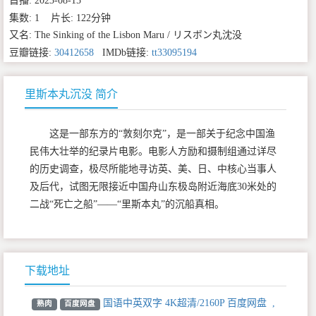
首播: 2023-08-15
集数: 1 片长: 122分钟
又名: The Sinking of the Lisbon Maru / リスボン丸沈没
豆瓣链接:
30412658
IMDb链接:
tt33095194
里斯本丸沉没 简介
这是一部东方的“敦刻尔克”，是一部关于纪念中国渔
民伟大壮举的纪录片电影。电影人方励和摄制组通过详尽
的历史调查，极尽所能地寻访英、美、日、中核心当事人
及后代，试图无限接近中国舟山东极岛附近海底30米处的
二战“死亡之船”——“里斯本丸”的沉船真相。
下载地址
国语中英双字 4K超清/2160P 百度网盘
,
熟肉
百度网盘